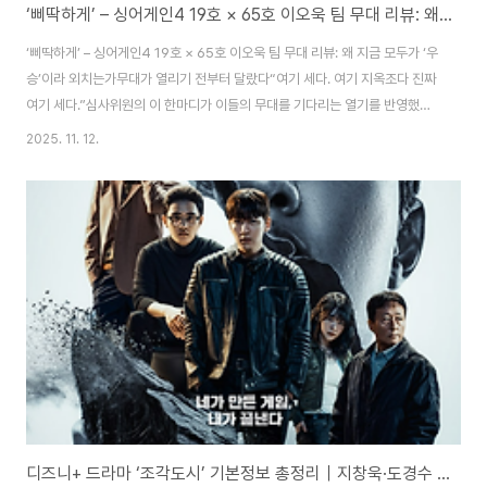
‘삐딱하게’ – 싱어게인4 19호 × 65호 이오욱 팀 무대 리뷰: 왜 지금 모두가 ‘우승’이라 외치는가
‘삐딱하게’ – 싱어게인4 19호 × 65호 이오욱 팀 무대 리뷰: 왜 지금 모두가 ‘우
승’이라 외치는가무대가 열리기 전부터 달랐다“여기 세다. 여기 지옥조다 진짜
여기 세다.”심사위원의 이 한마디가 이들의 무대를 기다리는 열기를 반영했습
니다. 19호와 65호가 팀명 ‘삐따기들’로 등장했을 때, 평소와는 다른 분위기가
2025. 11. 12.
현장에 감돌았죠.게다가 댓글창은 이미 폭발 상태였습니다:“이 무대 유튜브 나
올 시간만 기다린 사람이면 개추ㅋㅋㅋㅋ”“65호가 ㄹㅇ 이런 스타일 안 해봤
다고 해놓고 진짜 파괴적이네… 우승가자”“19호님도 잘하시지만, 이상하게
65호님 이번에 정말 퍼포먼스가 굉장하더라…우승각”무대 속 디테일이 만든
차이팀 구성부터 화려합니다. 1996년생 동갑, 기타 연주 경험, 같은 MBTI까
지 공유했다는 ..
디즈니+ 드라마 ‘조각도시’ 기본정보 총정리｜지창욱·도경수 연기대결, 등장인물·원작·결말까지