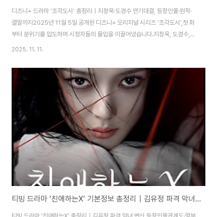
디즈니+ 드라마 ‘조각도시’ 총정리｜지창욱·도경수 연기대결, 등장인물·원작·
결말까지2025년 11월 5일 공개된 디즈니+ 오리지널 시리즈 ‘조각도시’,첫 화
부터 분위기를 압도하며 시청자들의 몰입을 이끌어냈습니다.지창욱, 도경수,
이광수라는 초호화 조합만으로도 기대를 모았지만,전개는 그 이상. 복수극과
2025. 11. 11.
인간 심리 스릴러의 정수를 보여줍니다.이번 글에서는 ‘조각도시’의 줄거리, 등
장인물, 원작, 결말까지완전정리해드릴게요.🎬 드라마 ‘조각도시’ 기본 정보공
개일: 2025년 11월 5일 (수)편성: 디즈니+ 오리지널 시리즈공개방식: 매주 수
요일 오후 5시, 2화씩 공개총편수: 12부작장르: 액션 / 범죄 / 복수 스릴러관람
등급: 청불 (19금)연출: 박신우, 김창주극본: 오상호 (영화 ‘조작된 도시’, 드라
마..
티빙 드라마 ‘친애하는X’ 기본정보 총정리｜김유정 파격 악녀 변신 등장인물관계도·몇부작·공개시간
티빙 드라마 ‘친애하는X’ 총정리｜김유정 파격 악녀 변신 등장인물관계도·몇부