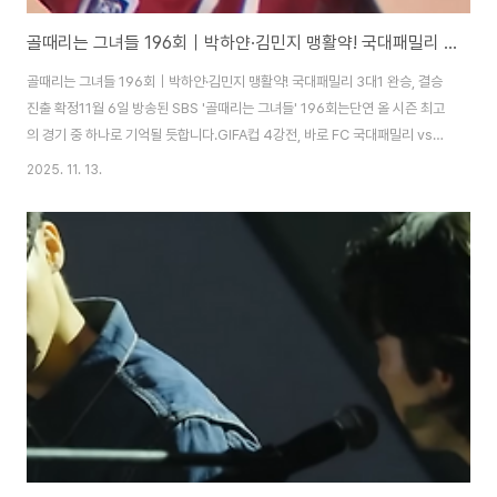
골때리는 그녀들 196회｜박하얀·김민지 맹활약! 국대패밀리 3대1 완승, 결승 진출 확정
골때리는 그녀들 196회｜박하얀·김민지 맹활약! 국대패밀리 3대1 완승, 결승
진출 확정11월 6일 방송된 SBS '골때리는 그녀들' 196회는단연 올 시즌 최고
의 경기 중 하나로 기억될 듯합니다.GIFA컵 4강전, 바로 FC 국대패밀리 vs
FC 원더우먼의 빅매치였죠.⚽ 국대패밀리, 3년 4개월 만의 결승행 쾌거이날
2025. 11. 13.
경기는 국대패밀리에게 특별한 의미가 있었습니다.2022년 7월 슈퍼리그 이
후 약 3년 4개월 만에 결승 진출이라는 기록.긴 기다림 끝에 다시 찾아온 결승
무대는 선수 모두에게 간절한 기회였죠.💥 김민지 멀티골 + 박하얀 중거리 슛,
완벽한 팀 승리경기 초반부터 흐름은 국대패밀리 쪽으로 흘렀습니다.전반 9분,
김민지의 중거리 슛이 터지며 선제골을 기록했고,후반 시작 직후엔 박하얀이
강력한 ..