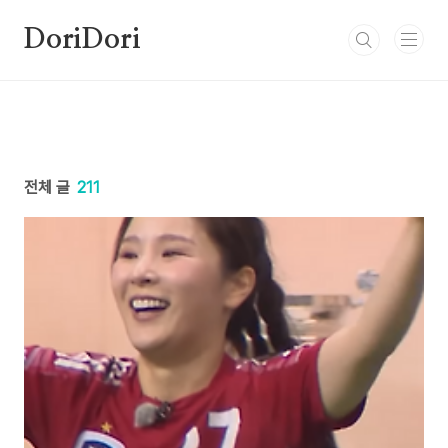
본문 바로가기
DoriDori
전체 글
211