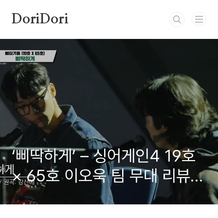
본문 바로가기
DoriDori
‘삐딱하게’ – 싱어게인4 19호
× 65호 이오욱 팀 무대 리뷰:
왜 지금 모두가 ‘우승’이라 외치
는가