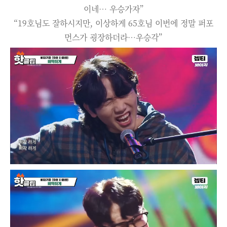
이네… 우승가자”
“19호님도 잘하시지만, 이상하게 65호님 이번에 정말 퍼포
먼스가 굉장하더라…우승각”