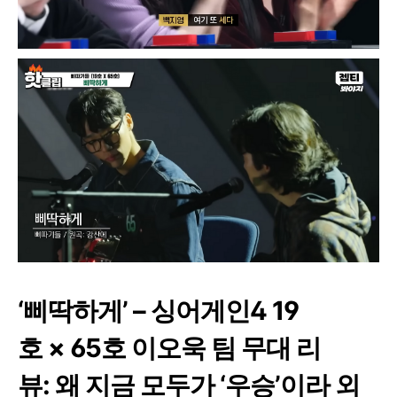
‘삐딱하게’ – 싱어게인4 19
호 × 65호 이오욱 팀 무대 리
뷰: 왜 지금 모두가 ‘우승’이라 외