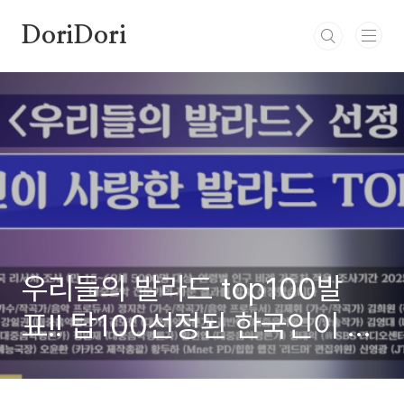
본문 바로가기
DoriDori
우리들의 발라드 top100발
표!! 탑100선정된 한국인이 사
랑한 발라드 그중 top1은 어떤
곡일까?