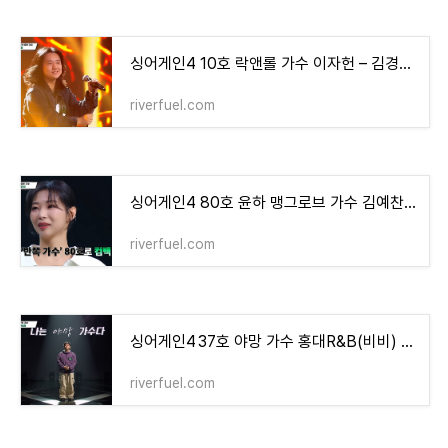
싱어게인4 10호 락앤롤 가수 이자헌 – 김경호 '탈출' 완창, 이걸 완창해버리는 크림슨빌 레전드
riverfuel.com
싱어게인4 80호 윤하 맹그로브 가수 김예찬, 서바이벌 언더커버 우승자의 귀환! – 20kg 감량하고
riverfuel.com
싱어게인4 37호 야망 가수 홍대R&B(비비) 김재민 프로필 대학교 올패스 하지만 “7어게인 왜?”
riverfuel.com