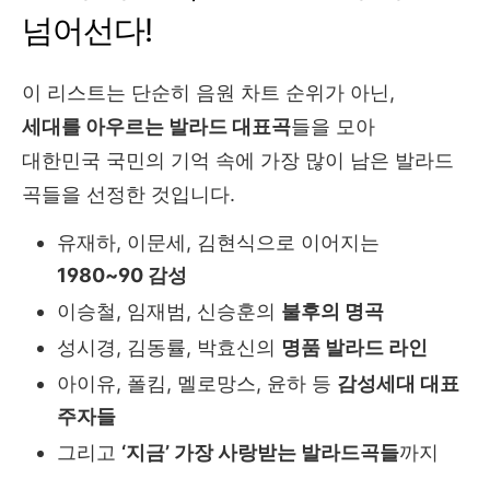
넘어선다!
이 리스트는 단순히 음원 차트 순위가 아닌,
세대를 아우르는 발라드 대표곡
들을 모아
대한민국 국민의 기억 속에 가장 많이 남은 발라드
곡들을 선정한 것입니다.
유재하, 이문세, 김현식으로 이어지는
1980~90 감성
이승철, 임재범, 신승훈의
불후의 명곡
성시경, 김동률, 박효신의
명품 발라드 라인
아이유, 폴킴, 멜로망스, 윤하 등
감성세대 대표
주자들
그리고
‘지금’ 가장 사랑받는 발라드곡들
까지