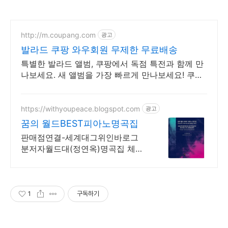
http://m.coupang.com
광고
발라드 쿠팡 와우회원 무제한 무료배송
특별한 발라드 앨범, 쿠팡에서 독점 특전과 함께 만
나보세요. 새 앨범을 가장 빠르게 만나보세요! 쿠팡
로켓배송으로 설렘 가득.
https://withyoupeace.blogspot.com
광고
꿈의 월드BEST피아노명곡집
판매점연결-세계대그위인바로그
분저자월드대(정연옥)명곡집 체르
니30&40하농병행악보집
1
구독하기