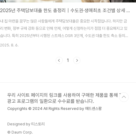
2025년 주택담보대출 한도 총정리｜수도권·생애최초 조건별 상세 안내
내 집 마련을 꿈꾸는 많은 사람들에게 주택담보대출은 중요한 시작점입니다. 하지만 금
리 변화, 정부 규제 강화 등으로 인해 언제, 어떻게 신청하는지가 점점 더 중요해지고 있
습니다. 특히 2025년부터 시행된 스트레스 DSR 3단계, 수도권 대출 한도 축소 등의
영향으로 실수요자 중심 대출 체계가 더욱 강화되었기에, 정책 대출 상품을 정확히 이해
2025. 8. 6.
하고 활용하는 것이 필요합니다. 주택담보대출 자격 확인하러 가기👆✅ 신청 방법 주택
담보대출은 온라인을 통해 간편하게 신청할 수 있습니다. 주택금융공사(HF)의 공식 홈
1
페이지에서 디딤돌대출, 보금자리론 등의 정책대출 상품을 확인한 후, 본인의 자격 요건
을 조회하고 서류를 업로드하는 방식으로 신청이 가능합니다. 온라인 신청 시 신청자 본
인의 공인인증서(또는 공동인증서)..
우리 사이트 페이지의 링크를 사용하여 구매한 제품을 통해 제휴
광고 프로그램의 일환으로 수수료를 받습니다.
Copyrights © 2024 All Rights Reserved by 애드센스팜
Designed by 티스토리
© Daum Corp.