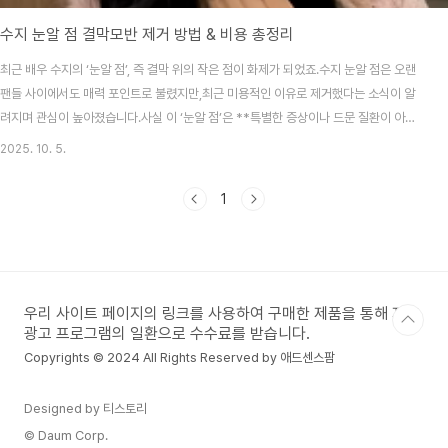
수지 눈알 점 결막모반 제거 방법 & 비용 총정리
최근 배우 수지의 ‘눈알 점’, 즉 결막 위의 작은 점이 화제가 되었죠.수지 눈알 점은 오랜
팬들 사이에서도 매력 포인트로 불렸지만,최근 미용적인 이유로 제거했다는 소식이 알
려지며 관심이 높아졌습니다.사실 이 ‘눈알 점’은 **특별한 증상이나 드문 질환이 아니
라,의학적으로는 ‘결막모반(結膜母斑)’**이라고 부르는 흔한 색소반점입니다.오늘은
2025. 10. 5.
결막모반의 원인·제거 방법·비용을 자세히 정리해볼게요. 수지 눈알 점 = 결막모반이란?
**결막모반(conjunctival nevus)**은눈 흰자(결막)에 멜라닌 색소가 모여 생기는 갈
1
색 또는 흑갈색 반점이에요.쉽게 말하면 **‘눈에 생긴 점’**으로 생각하면 됩니다.눈을
비비거나, 외부 자극이 반복될 때 색소세포가 활성화되면서 생길 수 있고,유전적 요인이
나 성장기에 ..
우리 사이트 페이지의 링크를 사용하여 구매한 제품을 통해 제휴
광고 프로그램의 일환으로 수수료를 받습니다.
Copyrights © 2024 All Rights Reserved by 애드센스팜
Designed by 티스토리
© Daum Corp.