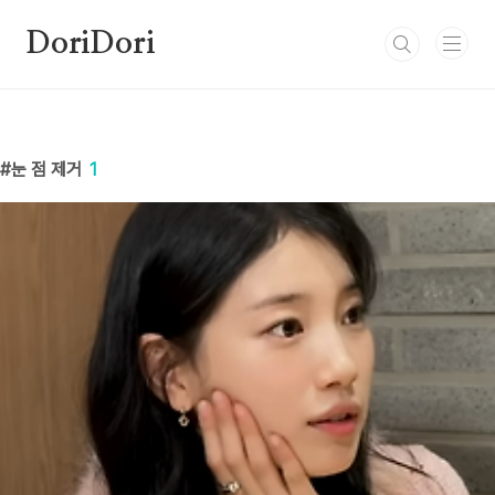
본문 바로가기
DoriDori
눈 점 제거
1