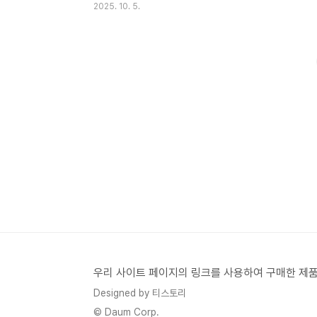
2025. 10. 5.
장이 법원의 결정으로 석방되었습니다.이번
사건은 체포영장 발부와 적부심 결과가 모두
공개되며 사회적 논란으로 번지고 있습니다.
체포 경위 요약체포 시점: 2025년 10월 4
일 오후장소: 서울 강남구 자택주관 기관: 서
울 영등포경찰서체포 혐의: 공직선거법 및 국
가공무원법 위반경위: 경찰은 여러 차례 출석
요구 불응으로 영장을 집행했다고 설명이진
숙 전 위원장은 체포 직후 **“국회 출석 일정
때문에 불출석 사유서를 제출했다”**며체포
과정이 과도했다고 반발했습니다.법원의 판
단 – 체포 부당, 그러나 수사 계속체포 다음
날 열린 **체포적부..
우리 사이트 페이지의 링크를 사용하여 구매한 제품
Designed by 티스토리
© Daum Corp.