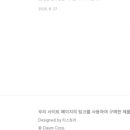
리지원 내용 요약 (확실한 팩트!)청년월세 한
2025. 8. 27.
시 특별지원은 월 최대 20만원씩, 최장 24
개월간 지원하여 총 480만 원까지 받을 수
있는 정책입니다 이 금액은 '전국 어디서나
동일하게 받을 수 있느냐'는 궁금증이 많습니
다만, 현실적으로는 지원 대상과 지급 기준은
전국 동일하며, 단 예산 소진 시 각 지자체별
마감이 달라질 수 있습니다.지역별 차이 또는
한도 왜 다를 수 있을까?지원 기준은 전국 공
통연령(19~34세), 소득 기준, 무주택 요건
등은 통일 입니다 하지만 예산 연동 운영이라
일부 지자체는 예산 소진 시 조기 마감 가능
성 있음.따라서, 지원 조건은 전국 동일하지
만..
우리 사이트 페이지의 링크를 사용하여 구매한 제품
Designed by 티스토리
© Daum Corp.