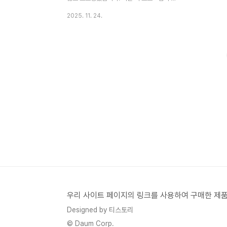
작된 순간부터 전원 인원의 프로필을 올리며
2025. 11. 24.
응원했고, 그 열정이 이 글에도 고스란히 담
겨 있어요.이번엔 시즌 1의 마지막 화, 그리고
그간의 멋진 순간들과 고생했던 순간들까지
한꺼번에 정리해보려 합니다. 마지막 경기 :
원더독스 vs 흥국생명신인감독 김연경이 이
끄는 필승 원더독스는 친정팀이자
2024‑2025 여자프로배구 챔피언인 흥국
생명 핑크스파이더스와 맞붙었습니다.
약 2,000명 관중 앞에서 펼쳐진 이 경기에
서, 원더독스는 셧아웃(3 : 0) 완승을 거두며
‘언더에서 원더로’라는 서사를 실현했습니다.
이로써 팀은 시즌 기록 7전 5승 2패, 승률 약
71.4%를 확보..
우리 사이트 페이지의 링크를 사용하여 구매한 제품
Designed by 티스토리
© Daum Corp.