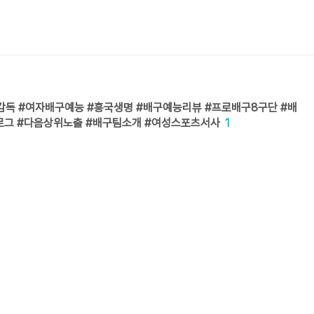
감독 #여자배구예능 #흥국생명 #배구예능리뷰 #프로배구8구단 #배
로그 #다음상위노출 #배구팀소개 #여성스포츠서사
1