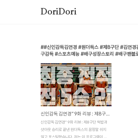
본문 바로가기
DoriDori
#신인감독김연경 #원더독스 #제8구단 #김연경
구감독 #스포츠예능 #배구성장스토리 #배구팬블
신인감독 김연경” 9화 리뷰 : 제8구단 떡밥과 셧아웃 승리로 끝낸 원더독스의 꿈
신인감독 김연경” 9화 리뷰 : 제8구단 떡밥과
셧아웃 승리로 끝낸 원더독스의 꿈정말 쉬지
않고 포스팅했습니다. 저는 이 프로그램이 시