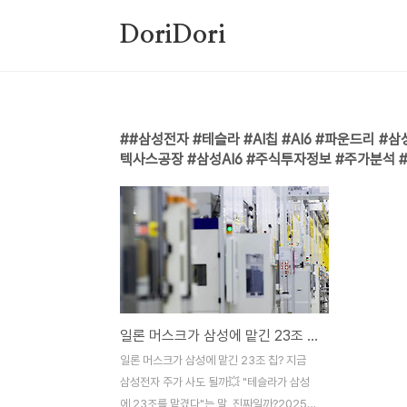
본문 바로가기
DoriDori
#삼성전자 #테슬라 #AI칩 #AI6 #파운드리 
텍사스공장 #삼성AI6 #주식투자정보 #주가분석 
일론 머스크가 삼성에 맡긴 23조 칩? 지금 삼성전자 주가 사도 될까?
일론 머스크가 삼성에 맡긴 23조 칩? 지금
삼성전자 주가 사도 될까💥 "테슬라가 삼성
에 23조를 맡겼다"는 말, 진짜일까?2025년