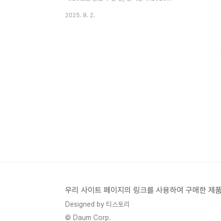
7월 말, 글로벌 언론이 동시에 터뜨린 뉴스가
2025. 8. 2.
있다. 바로 테슬라가 삼성전자와 약 165억
달러(한화 약 23조 원) 규모의 AI 반도체 위
탁 생산 계약을 체결했다는 소식이다. ✅ 삼
성전자 실시간 주가 확인하기 💡 핵심 요약계
약 주체: 테슬라(Tesla) & 삼성전자
(Samsung Electronics)금액: 약 165억
달러 (한화 약 23조 원)생산 품목: AI6 칩셋
(테슬라 자율주행용 AI 칩)생산 위치: 미국 텍
사스 삼성 파운드리 공장계약 시기: 2025년
하반기부터 본격 양산 예정🧠 AI6 칩은 뭐가
다른가?AI6 칩은 테슬라가 자율주행 전용으
로 개발 중인..
우리 사이트 페이지의 링크를 사용하여 구매한 제품
Designed by 티스토리
© Daum Corp.