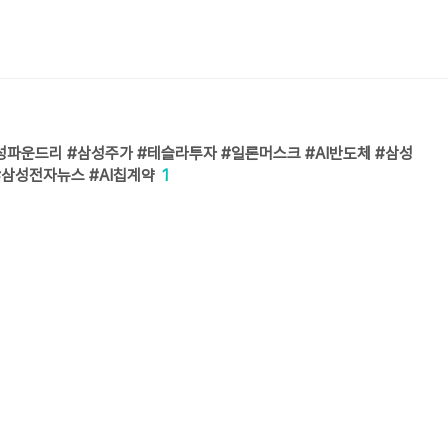
#삼성파운드리 #삼성주가 #테슬라투자 #일론머스크 #AI반도체 #삼성
#삼성전자뉴스 #AI칩계약
1