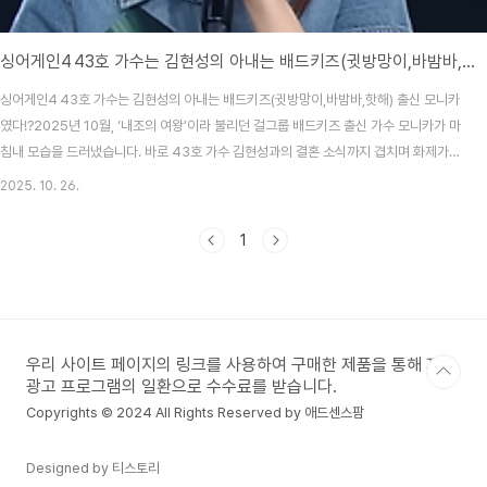
싱어게인4 43호 가수는 김현성의 아내는 배드키즈(귓방망이,바밤바,핫해) 출신 모니카 프로필 총정리
싱어게인4 43호 가수는 김현성의 아내는 배드키즈(귓방망이,바밤바,핫해) 출신 모니카
였다!?2025년 10월, ‘내조의 여왕’이라 불리던 걸그룹 배드키즈 출신 가수 모니카가 마
침내 모습을 드러냈습니다. 바로 43호 가수 김현성과의 결혼 소식까지 겹치며 화제가
되었는데요. 걸그룹 출신이자 다국어 능력까지 갖춘 그녀의 이야기, 함께 살펴보시죠.▷
2025. 10. 26.
프로필 요약: 모니카활동명: 모니카(현재는 ‘니카(NIKA)’로 활동명 변경) 본명: 서지유출
생: 1991년 5월 21일데뷔: 2014년 3월 24일 걸그룹 배드키즈 멤버로 데뷔 출신 배경:
1
독일인 아버지 + 한국인 어머니 사이에서 태어나 어릴 때 한국 귀화 결혼: 김현성과
2022년 12월 혼인 신고 및 결혼식 진행 ▷ 김현성과의 결혼 스토리김현성은 90년대
대표..
우리 사이트 페이지의 링크를 사용하여 구매한 제품을 통해 제휴
광고 프로그램의 일환으로 수수료를 받습니다.
Copyrights © 2024 All Rights Reserved by 애드센스팜
Designed by 티스토리