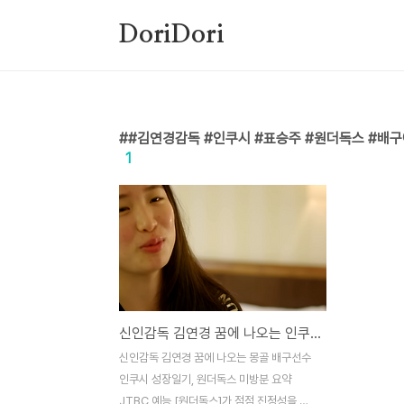
본문 바로가기
DoriDori
#김연경감독 #인쿠시 #표승주 #원더독스 #배구
1
신인감독 김연경 꿈에 나오는 인쿠시 몽골 배구선수 성장일기, 원더독스 미방분 요약
신인감독 김연경 꿈에 나오는 몽골 배구선수
인쿠시 성장일기, 원더독스 미방분 요약
JTBC 예능 [원더독스]가 점점 진정성을 더