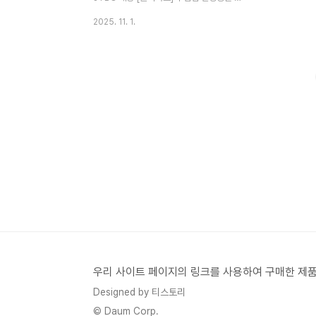
해가고 있습니다.이번엔 미방분 영상에서 김
2025. 11. 1.
연경 감독과 인쿠시 선수, 그리고 표승주 주
장 사이의 훈훈한 케미가 공개됐는데요.단순
한 예능이 아닌, 실제 성장 서사가 있는 스포
츠 리얼리티라는 점에서 감동을 더하고 있습
니다.🎙 "대답은 넘버 원, 근데 늘 반대로 해"
– 김연경의 진심 어린 코칭첫 경기 이후, 김연
경 감독은 막내 인쿠시에게 끊임없이 질문을
던집니다."이해했어?""확실해?"하지만 돌아
오는 대답은 언제나 "네"…이 대답이 너무 습
관처럼 반복되다 보니, 김연경은 결국 이렇게
말하죠:“대답은 잘해요. 근데 그 반대로 하는
모습이 계속 꿈에 나와요…”이건 그저 한 마
디 푸념이 아..
우리 사이트 페이지의 링크를 사용하여 구매한 제품
Designed by 티스토리
© Daum Corp.