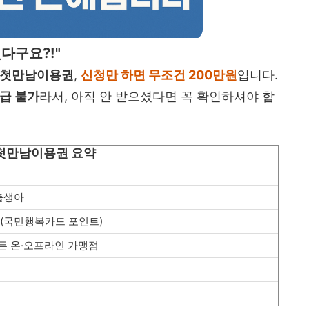
줬다구요?!"
첫만남이용권
,
신청만 하면 무조건 200만원
입니다.
지급 불가
라서, 아직 안 받으셨다면 꼭 확인하셔야 합
 첫만남이용권 요약
 출생아
(국민행복카드 포인트)
든 온·오프라인 가맹점