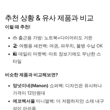
추천 상황 & 유사 제품과 비교
이럴 때 추천!
👜 출근용 가방: 노트북+다이어리도 거뜬
🏖 여행용 세컨백: 여권, 파우치, 물병 수납 OK
🛍 데일리 마켓백: 마트 장보기에도 무난한 스
타일
비슷한 제품과 비교해보면?
망넛이네(Manon)
쇼퍼백: 디자인은 유사하나
가격이 12만원대
에코백서울
미니멀백: 더 저렴하지만 소재 내구
성이 아쉬움