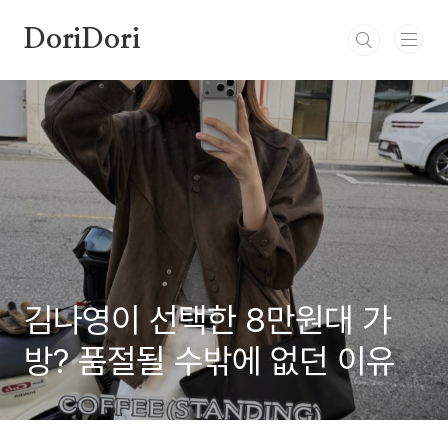
본문 바로가기
DoriDori
김나영이 선택한 8만원대 가
방? 품절될 수밖에 없던 이유