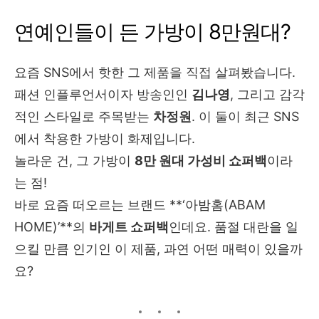
연예인들이 든 가방이 8만원대?
요즘 SNS에서 핫한 그 제품을 직접 살펴봤습니다.
패션 인플루언서이자 방송인인
김나영
, 그리고 감각
적인 스타일로 주목받는
차정원
. 이 둘이 최근 SNS
에서 착용한 가방이 화제입니다.
놀라운 건, 그 가방이
8만 원대 가성비 쇼퍼백
이라
는 점!
바로 요즘 떠오르는 브랜드 **‘아밤홈(ABAM
HOME)’**의
바게트 쇼퍼백
인데요. 품절 대란을 일
으킬 만큼 인기인 이 제품, 과연 어떤 매력이 있을까
요?